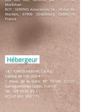
Morbihan
RCP : SERENIS Assurances SA - 34 rue du
Wacken, 67906 Strasbourg Cedex 9,
France
Hébergeur
1&1 IONOS Internet S.A.R.L.
Capital de 100 000 €
7 Place de la Gare, BP 70109, 57201
Sarreguemines Cedex, France
Tél. :
09 70 80 89 11
RCS n°
431 303 775