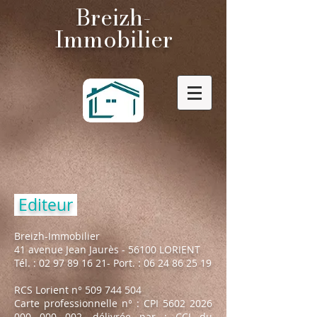
Breizh-
Immobilier
Editeur
Breizh-Immobilier
41 avenue Jean Jaurès - 56100 LORIENT
Tél. :
02 97 89 16 21
- Port. :
06 24 86 25 19
RCS Lorient n°
509 744 504
Carte professionnelle n° : CPI
5602 2026
000 000 002
, délivrée par : CCI du