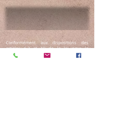
Conformément aux dispositions des
articles 6-3 et 19 de la loi pour la
confiance de l'économie numérique, ainsi
que l'arrêté du 10 janvier 2017 relatif à
l'information des consommateurs par les
professionnels intervenant dans une
transaction immobilière. Nous vous
informons que :
Notre barème tarifaire est disponible sur
ce site, depuis la sous-rubrique "tarifs".
Mentions légales