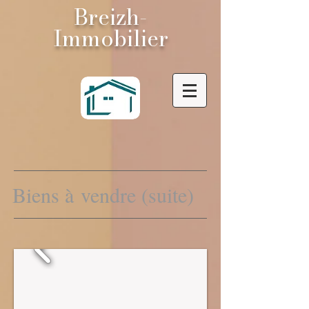
Breizh-
Immobilier
Biens à
vendre (suite)