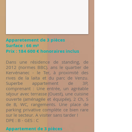
Apparetement de 3 pièces​
Surface : 66 m²​
Prix : 184 600 € honoraires inclus
Dans une résidence de standing, de
2012 (normes BBC). ans le quartier de
Kervénanec - le Ter, à proximité des
rives de la laïta et du parc de Venzu.
Superbe appartement de 3P,
comprenant : Une entrée, un agréable
séjour avec terrasse (Ouest), une cuisine
ouverte (aménagée et équipée), 2 Ch, S
de B, WC, rangements. Une place de
parking privative complète ce bien rare
sur le secteur. A visiter sans tarder !
DPE : B - GES : C
Appartement de 3 pièces​